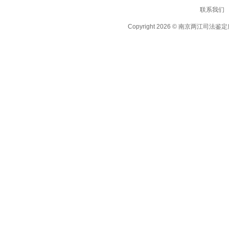
联系我们
Copyright 2026
©
南京两江司法鉴定